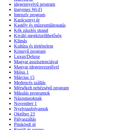
idegennyelvű program
Ingyenes Wi-Fi
Intenzív program
Karácsonyi út
Kastély és múzeumlátogatás
Kék zászlós strand
Kiváló megközelíthetőség
Klímás
Kultúra és történelem
Könnyű program
Luxus/Deluxe
Magyar asszisztenciával
Magyar idegenvezetővel
Május 1
Március 15
Medencés szállás
Mérsékelt nehézségű program
Mikulás programok
Nászutasoknak
November 1
Nyelvtanfolyamok
Október 23
Pályaszállás
Pünkösdi út
Repülj és vezess