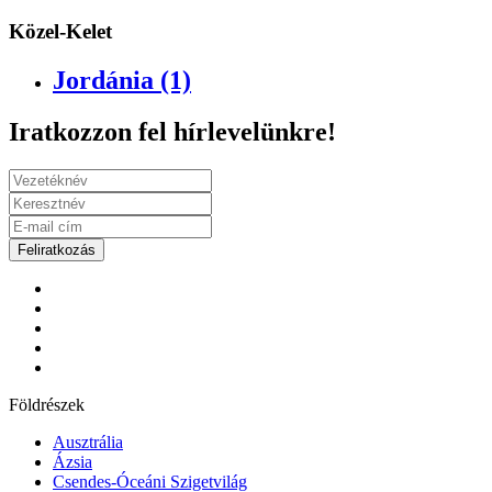
Közel-Kelet
Jordánia (1)
Iratkozzon fel hírlevelünkre!
Feliratkozás
Földrészek
Ausztrália
Ázsia
Csendes-Óceáni Szigetvilág