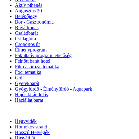
Aktív pihenés
Augusztus 20
Belépőjegy
Bor - Gasztronómia
Búvárkodás
Családbarát
Csillagtúra
Csoportos út
Élményprogram
Fakultatív program lehetőség
Felnőtt barát hotel
Film / sorozat tematika
Foci tematika
Golf
Gyerekbarát
Gyógyfürdő - Élményfürdő - Aquapark
Hajós kirándulás
Háziállat barát
Hegyvidék
Homokos strand
Hosszú Hétvégék
Húsvéti út