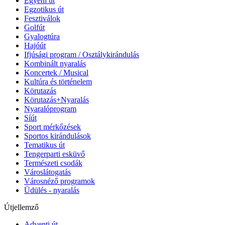
Egyéni út
Egzotikus út
Fesztiválok
Golfút
Gyalogtúra
Hajóút
Ifjúsági program / Osztálykirándulás
Kombinált nyaralás
Koncertek / Musical
Kultúra és történelem
Körutazás
Körutazás+Nyaralás
Nyaralóprogram
Síút
Sport mérkőzések
Sportos kirándulások
Tematikus út
Tengerparti esküvő
Természeti csodák
Városlátogatás
Városnéző programok
Üdülés - nyaralás
Útjellemző
Adventi út