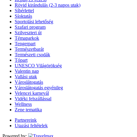
Rövid kirándulás (2-3 napos utak)
Síbérlettel
Síoktatás
Sportolási lehetőség
Szafari program
Szilveszteri út
Témaparkok
Tengerpart
Természetbarát
Természeti csodák
Tópart
UNESCO Világörökség
Valentin nap
Vallási utak
Városlátogatás
Városlátogatás egyénileg
Velencei karnevál
Vidéki felszállással
Wellness
Zene tematika
Partnereink
Utazási feltételek
Powered by: