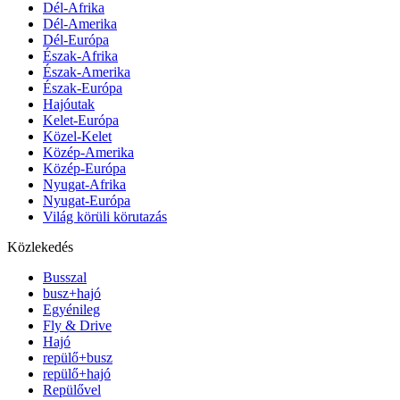
Dél-Afrika
Dél-Amerika
Dél-Európa
Észak-Afrika
Észak-Amerika
Észak-Európa
Hajóutak
Kelet-Európa
Közel-Kelet
Közép-Amerika
Közép-Európa
Nyugat-Afrika
Nyugat-Európa
Világ körüli körutazás
Közlekedés
Busszal
busz+hajó
Egyénileg
Fly & Drive
Hajó
repülő+busz
repülő+hajó
Repülővel