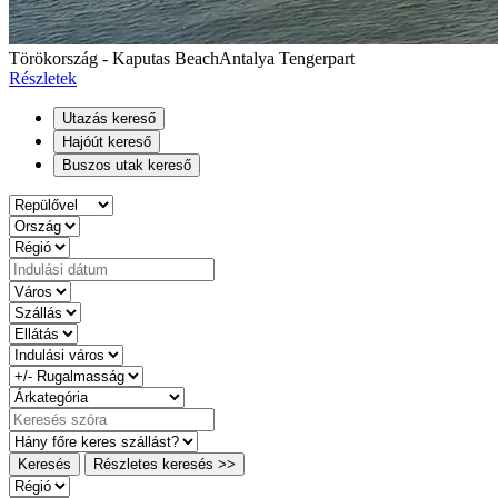
Törökország - Kaputas Beach
Antalya Tengerpart
Részletek
Utazás kereső
Hajóút kereső
Buszos utak kereső
Keresés
Részletes keresés >>