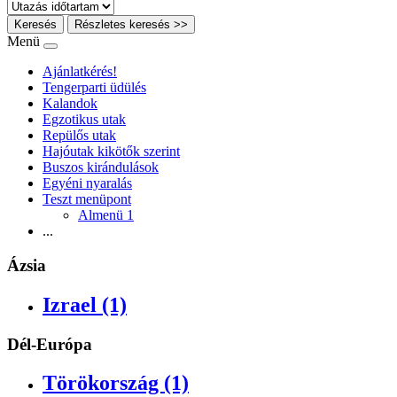
Keresés
Részletes keresés >>
Menü
Ajánlatkérés!
Tengerparti üdülés
Kalandok
Egzotikus utak
Repülős utak
Hajóutak kikötők szerint
Buszos kirándulások
Egyéni nyaralás
Teszt menüpont
Almenü 1
...
Ázsia
Izrael (1)
Dél-Európa
Törökország (1)