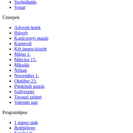
Szolgáltatás
Vonat
Ünnepek
Adventi hetek
Húsvét
Karácsonyi utazás
Karnevál
Két ünnep között
Május 1.
Március 15.
Mikulás
Nőnap
November 1.
Október 23.
Pünkösdi utazás
Szilveszter
Tavaszi szünet
Valentin nap
Programtípus
1 napos utak
Belépőjegy