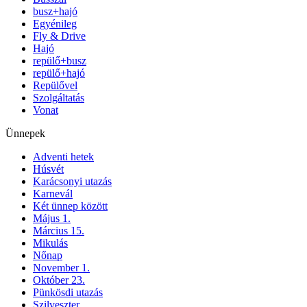
busz+hajó
Egyénileg
Fly & Drive
Hajó
repülő+busz
repülő+hajó
Repülővel
Szolgáltatás
Vonat
Ünnepek
Adventi hetek
Húsvét
Karácsonyi utazás
Karnevál
Két ünnep között
Május 1.
Március 15.
Mikulás
Nőnap
November 1.
Október 23.
Pünkösdi utazás
Szilveszter