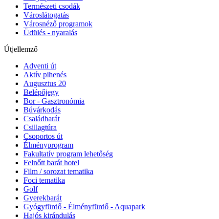
Természeti csodák
Városlátogatás
Városnéző programok
Üdülés - nyaralás
Útjellemző
Adventi út
Aktív pihenés
Augusztus 20
Belépőjegy
Bor - Gasztronómia
Búvárkodás
Családbarát
Csillagtúra
Csoportos út
Élményprogram
Fakultatív program lehetőség
Felnőtt barát hotel
Film / sorozat tematika
Foci tematika
Golf
Gyerekbarát
Gyógyfürdő - Élményfürdő - Aquapark
Hajós kirándulás