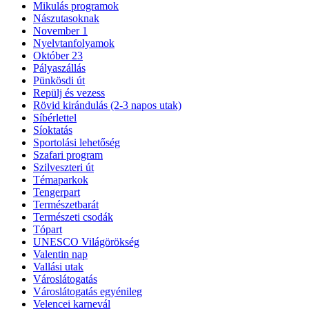
Mikulás programok
Nászutasoknak
November 1
Nyelvtanfolyamok
Október 23
Pályaszállás
Pünkösdi út
Repülj és vezess
Rövid kirándulás (2-3 napos utak)
Síbérlettel
Síoktatás
Sportolási lehetőség
Szafari program
Szilveszteri út
Témaparkok
Tengerpart
Természetbarát
Természeti csodák
Tópart
UNESCO Világörökség
Valentin nap
Vallási utak
Városlátogatás
Városlátogatás egyénileg
Velencei karnevál