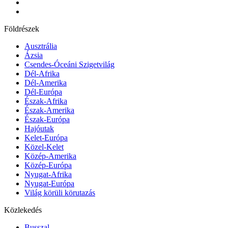
Földrészek
Ausztrália
Ázsia
Csendes-Óceáni Szigetvilág
Dél-Afrika
Dél-Amerika
Dél-Európa
Észak-Afrika
Észak-Amerika
Észak-Európa
Hajóutak
Kelet-Európa
Közel-Kelet
Közép-Amerika
Közép-Európa
Nyugat-Afrika
Nyugat-Európa
Világ körüli körutazás
Közlekedés
Busszal