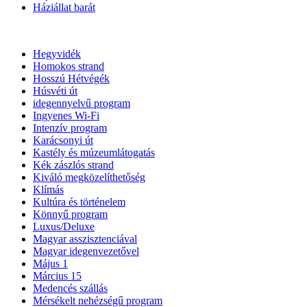
Háziállat barát
Hegyvidék
Homokos strand
Hosszú Hétvégék
Húsvéti út
idegennyelvű program
Ingyenes Wi-Fi
Intenzív program
Karácsonyi út
Kastély és múzeumlátogatás
Kék zászlós strand
Kiváló megközelíthetőség
Klímás
Kultúra és történelem
Könnyű program
Luxus/Deluxe
Magyar asszisztenciával
Magyar idegenvezetővel
Május 1
Március 15
Medencés szállás
Mérsékelt nehézségű program