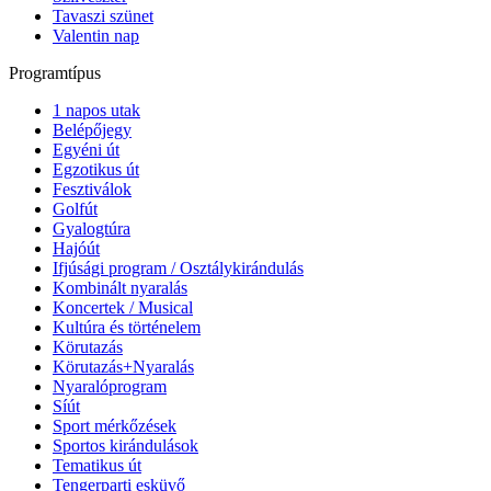
Tavaszi szünet
Valentin nap
Programtípus
1 napos utak
Belépőjegy
Egyéni út
Egzotikus út
Fesztiválok
Golfút
Gyalogtúra
Hajóút
Ifjúsági program / Osztálykirándulás
Kombinált nyaralás
Koncertek / Musical
Kultúra és történelem
Körutazás
Körutazás+Nyaralás
Nyaralóprogram
Síút
Sport mérkőzések
Sportos kirándulások
Tematikus út
Tengerparti esküvő