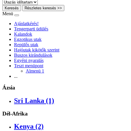
Keresés
Részletes keresés >>
Menü
Ajánlatkérés!
Tengerparti üdülés
Kalandok
Egzotikus utak
Repülős utak
Hajóutak kikötők szerint
Buszos kirándulások
Egyéni nyaralás
Teszt menüpont
Almenü 1
...
Ázsia
Sri Lanka (1)
Dél-Afrika
Kenya (2)