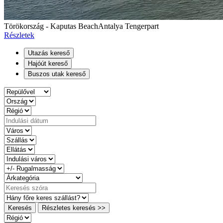
Törökország - Kaputas Beach
Antalya Tengerpart
Részletek
Utazás kereső
Hajóút kereső
Buszos utak kereső
Keresés
Részletes keresés >>