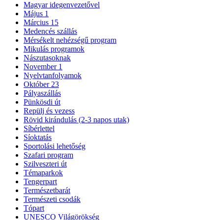
Magyar idegenvezetővel
Május 1
Március 15
Medencés szállás
Mérsékelt nehézségű program
Mikulás programok
Nászutasoknak
November 1
Nyelvtanfolyamok
Október 23
Pályaszállás
Pünkösdi út
Repülj és vezess
Rövid kirándulás (2-3 napos utak)
Síbérlettel
Síoktatás
Sportolási lehetőség
Szafari program
Szilveszteri út
Témaparkok
Tengerpart
Természetbarát
Természeti csodák
Tópart
UNESCO Világörökség