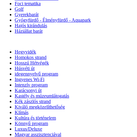
Foci tematika
Golf
Gyerekbarát
Gyógyfürdő - Élményfürdő - Aquapark
Hajós kirándulás
Háziállat barát
Hegyvidék
Homokos strand
Hosszú Hétvégék
Húsvéti út
idegennyelvű program
Ingyenes Wi-Fi
Intenzív program
Karácsonyi út
Kastély és múzeumlátogatás
Kék zászlós strand
Kiváló megközelíthetőség
Klímás
Kultúra és történelem
Könnyű program
Luxus/Deluxe
Magyar asszisztenciával