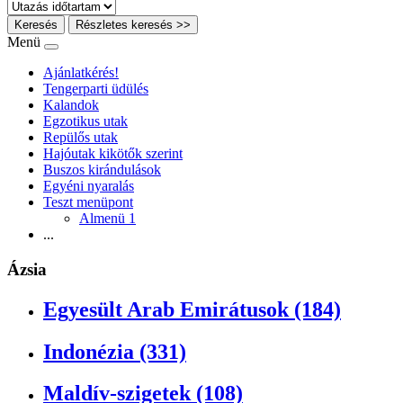
Keresés
Részletes keresés >>
Menü
Ajánlatkérés!
Tengerparti üdülés
Kalandok
Egzotikus utak
Repülős utak
Hajóutak kikötők szerint
Buszos kirándulások
Egyéni nyaralás
Teszt menüpont
Almenü 1
...
Ázsia
Egyesült Arab Emirátusok (184)
Indonézia (331)
Maldív-szigetek (108)