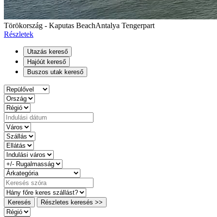
Törökország - Kaputas Beach
Antalya Tengerpart
Részletek
Utazás kereső
Hajóút kereső
Buszos utak kereső
Keresés
Részletes keresés >>