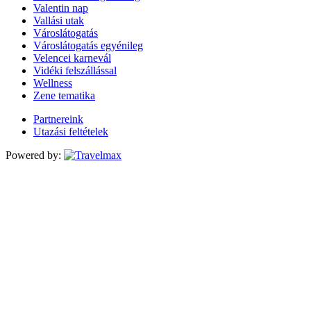
Valentin nap
Vallási utak
Városlátogatás
Városlátogatás egyénileg
Velencei karnevál
Vidéki felszállással
Wellness
Zene tematika
Partnereink
Utazási feltételek
Powered by: