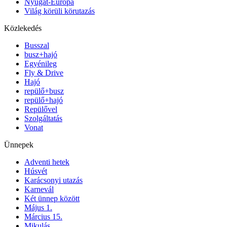
Nyugat-Európa
Világ körüli körutazás
Közlekedés
Busszal
busz+hajó
Egyénileg
Fly & Drive
Hajó
repülő+busz
repülő+hajó
Repülővel
Szolgáltatás
Vonat
Ünnepek
Adventi hetek
Húsvét
Karácsonyi utazás
Karnevál
Két ünnep között
Május 1.
Március 15.
Mikulás