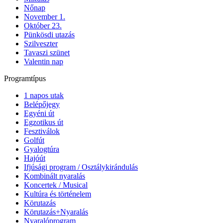
Nőnap
November 1.
Október 23.
Pünkösdi utazás
Szilveszter
Tavaszi szünet
Valentin nap
Programtípus
1 napos utak
Belépőjegy
Egyéni út
Egzotikus út
Fesztiválok
Golfút
Gyalogtúra
Hajóút
Ifjúsági program / Osztálykirándulás
Kombinált nyaralás
Koncertek / Musical
Kultúra és történelem
Körutazás
Körutazás+Nyaralás
Nyaralóprogram