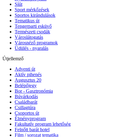
Síút
Sport mérkőzések
Sportos kirándulások
Tematikus út
Tengerparti esküvő
Természeti csodák
Városlátogatás
Városnéző programok
Üdülés - nyaralás
Útjellemző
Adventi út
Aktív pihenés
Augusztus 20
Belépőjegy
Bor - Gasztronómia
Búvárkodás
Családbarát
Csillagtúra
Csoportos út
Élményprogram
Fakultatív program lehetőség
Felnőtt barát hotel
Film / sorozat tematika