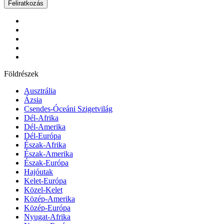
Feliratkozás
Földrészek
Ausztrália
Ázsia
Csendes-Óceáni Szigetvilág
Dél-Afrika
Dél-Amerika
Dél-Európa
Észak-Afrika
Észak-Amerika
Észak-Európa
Hajóutak
Kelet-Európa
Közel-Kelet
Közép-Amerika
Közép-Európa
Nyugat-Afrika