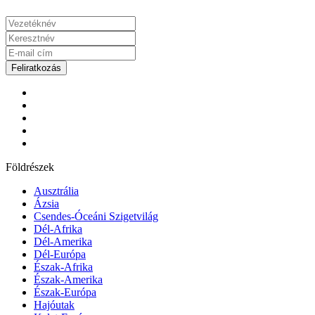
Feliratkozás
Földrészek
Ausztrália
Ázsia
Csendes-Óceáni Szigetvilág
Dél-Afrika
Dél-Amerika
Dél-Európa
Észak-Afrika
Észak-Amerika
Észak-Európa
Hajóutak