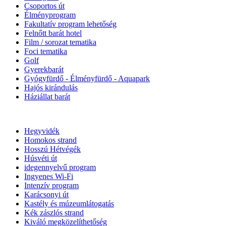
Csoportos út
Élményprogram
Fakultatív program lehetőség
Felnőtt barát hotel
Film / sorozat tematika
Foci tematika
Golf
Gyerekbarát
Gyógyfürdő - Élményfürdő - Aquapark
Hajós kirándulás
Háziállat barát
Hegyvidék
Homokos strand
Hosszú Hétvégék
Húsvéti út
idegennyelvű program
Ingyenes Wi-Fi
Intenzív program
Karácsonyi út
Kastély és múzeumlátogatás
Kék zászlós strand
Kiváló megközelíthetőség