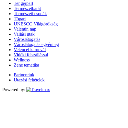
Tengerpart
Természetbarát
Természeti csodák
Tópart
UNESCO Világörökség
Valentin nap
Vallási utak
Városlátogatás
Városlátogatás egyénileg
Velencei karnevál
Vidéki felszállással
Wellness
Zene tematika
Partnereink
Utazási feltételek
Powered by: