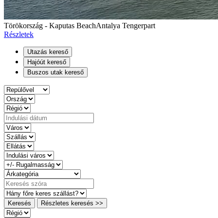
Törökország - Kaputas Beach
Antalya Tengerpart
Részletek
Utazás kereső
Hajóút kereső
Buszos utak kereső
Keresés
Részletes keresés >>