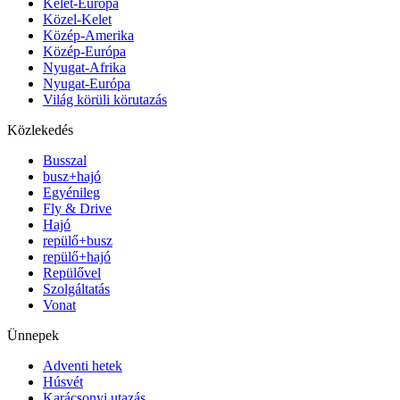
Kelet-Európa
Közel-Kelet
Közép-Amerika
Közép-Európa
Nyugat-Afrika
Nyugat-Európa
Világ körüli körutazás
Közlekedés
Busszal
busz+hajó
Egyénileg
Fly & Drive
Hajó
repülő+busz
repülő+hajó
Repülővel
Szolgáltatás
Vonat
Ünnepek
Adventi hetek
Húsvét
Karácsonyi utazás