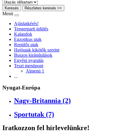
Keresés
Részletes keresés >>
Menü
Ajánlatkérés!
Tengerparti üdülés
Kalandok
Egzotikus utak
Repülős utak
Hajóutak kikötők szerint
Buszos kirándulások
Egyéni nyaralás
Teszt menüpont
Almenü 1
...
Nyugat-Európa
Nagy-Britannia (2)
Sportutak (7)
Iratkozzon fel hírlevelünkre!