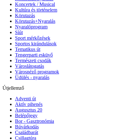
Koncertek / Musical
Kultúra és történelem
Körutazás
Körutazás+Nyaralás
Nyaralóprogram
Síút
Sport mérkőzések
Sportos kirándulások
Tematikus út
Tengerparti esküvő
Természeti csodák
Városlátogatás
Városnéző programok
Üdülés - nyaralás
Útjellemző
Adventi út
Aktív pihenés
Augusztus 20
Belépőjegy
Bor - Gasztronómia
Búvárkodás
Családbarát
Csillagtúra