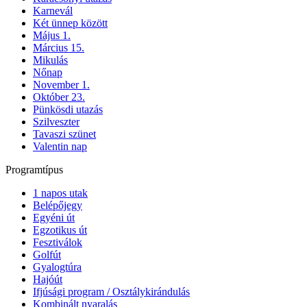
Karnevál
Két ünnep között
Május 1.
Március 15.
Mikulás
Nőnap
November 1.
Október 23.
Pünkösdi utazás
Szilveszter
Tavaszi szünet
Valentin nap
Programtípus
1 napos utak
Belépőjegy
Egyéni út
Egzotikus út
Fesztiválok
Golfút
Gyalogtúra
Hajóút
Ifjúsági program / Osztálykirándulás
Kombinált nyaralás