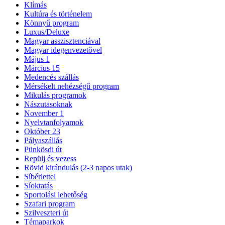
Klímás
Kultúra és történelem
Könnyű program
Luxus/Deluxe
Magyar asszisztenciával
Magyar idegenvezetővel
Május 1
Március 15
Medencés szállás
Mérsékelt nehézségű program
Mikulás programok
Nászutasoknak
November 1
Nyelvtanfolyamok
Október 23
Pályaszállás
Pünkösdi út
Repülj és vezess
Rövid kirándulás (2-3 napos utak)
Síbérlettel
Síoktatás
Sportolási lehetőség
Szafari program
Szilveszteri út
Témaparkok