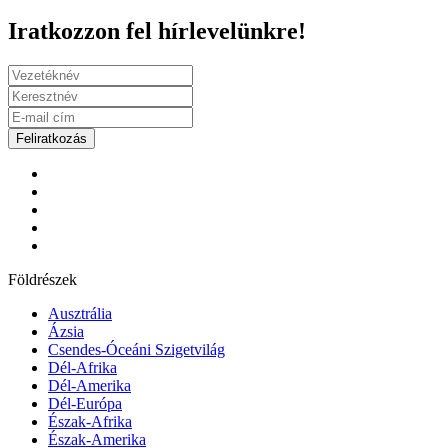
Iratkozzon fel hírlevelünkre!
Feliratkozás
Földrészek
Ausztrália
Ázsia
Csendes-Óceáni Szigetvilág
Dél-Afrika
Dél-Amerika
Dél-Európa
Észak-Afrika
Észak-Amerika