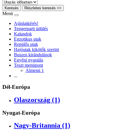
Keresés
Részletes keresés >>
Menü
Ajánlatkérés!
Tengerparti üdülés
Kalandok
Egzotikus utak
Repülős utak
Hajóutak kikötők szerint
Buszos kirándulások
Egyéni nyaralás
Teszt menüpont
Almenü 1
...
Dél-Európa
Olaszország (1)
Nyugat-Európa
Nagy-Britannia (1)