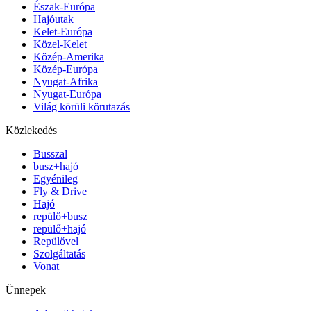
Észak-Európa
Hajóutak
Kelet-Európa
Közel-Kelet
Közép-Amerika
Közép-Európa
Nyugat-Afrika
Nyugat-Európa
Világ körüli körutazás
Közlekedés
Busszal
busz+hajó
Egyénileg
Fly & Drive
Hajó
repülő+busz
repülő+hajó
Repülővel
Szolgáltatás
Vonat
Ünnepek