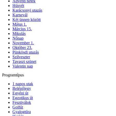
Adventi hetek
Húsvét
Karácsonyi utazás
Karnevál
Két ünnep között
Május 1.
Március 15.
Mikulás
Nőnap
November 1.
Október 23.
Pünkösdi utazás
Szilveszter
Tavaszi szünet
Valentin nap
Programtípus
1 napos utak
Belépőjegy
Egyéni út
Egzotikus út
Fesztiválok
Golfút
Gyalogtúra