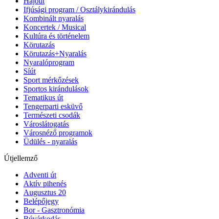
Hajóút
Ifjúsági program / Osztálykirándulás
Kombinált nyaralás
Koncertek / Musical
Kultúra és történelem
Körutazás
Körutazás+Nyaralás
Nyaralóprogram
Síút
Sport mérkőzések
Sportos kirándulások
Tematikus út
Tengerparti esküvő
Természeti csodák
Városlátogatás
Városnéző programok
Üdülés - nyaralás
Útjellemző
Adventi út
Aktív pihenés
Augusztus 20
Belépőjegy
Bor - Gasztronómia
Búvárkodás