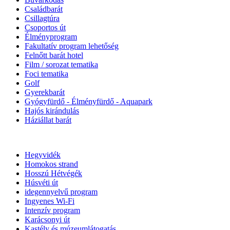
Családbarát
Csillagtúra
Csoportos út
Élményprogram
Fakultatív program lehetőség
Felnőtt barát hotel
Film / sorozat tematika
Foci tematika
Golf
Gyerekbarát
Gyógyfürdő - Élményfürdő - Aquapark
Hajós kirándulás
Háziállat barát
Hegyvidék
Homokos strand
Hosszú Hétvégék
Húsvéti út
idegennyelvű program
Ingyenes Wi-Fi
Intenzív program
Karácsonyi út
Kastély és múzeumlátogatás