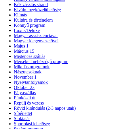
Kék zászlós strand
Kiváló megközelíthetőség
Klímás
Kultúra és történelem
Könnyű program
Luxus/Deluxe
Magyar asszisztenciával
Magyar idegenvezetővel
Május 1
Március 15
Medencés szállás
Mérsékelt nehézségű program
Mikulás programok
Nászutasoknak
November 1
Nyelvtanfolyamok
Október 23
Pályaszállás
Pünkösdi út
Repülj és vezess
Rövid kirándulás (2-3 napos utak)
Síbérlettel
Síoktatás
Sportolási lehetőség
Szafari program