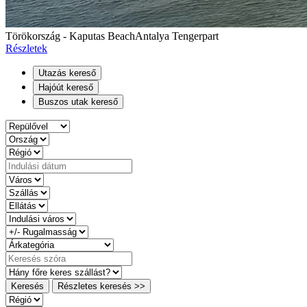
Törökország - Kaputas Beach
Antalya Tengerpart
Részletek
Utazás kereső
Hajóút kereső
Buszos utak kereső
Keresés
Részletes keresés >>