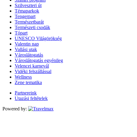
Szilveszteri út
Témaparkok
Tengerpart
Természetbarát
Természeti csodák
Tópart
UNESCO Világörökség
Valentin nap
Vallási utak
Városlátogatás
Városlátogatás egyénileg
Velencei karnevál
Vidéki felszállással
Wellness
Zene tematika
Partnereink
Utazási feltételek
Powered by: