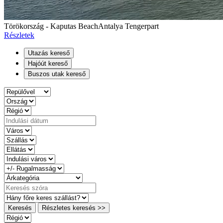
Törökország - Kaputas Beach
Antalya Tengerpart
Részletek
Utazás kereső
Hajóút kereső
Buszos utak kereső
Keresés
Részletes keresés >>