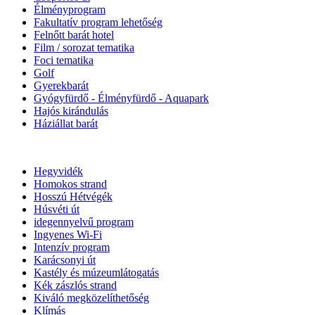
Élményprogram
Fakultatív program lehetőség
Felnőtt barát hotel
Film / sorozat tematika
Foci tematika
Golf
Gyerekbarát
Gyógyfürdő - Élményfürdő - Aquapark
Hajós kirándulás
Háziállat barát
Hegyvidék
Homokos strand
Hosszú Hétvégék
Húsvéti út
idegennyelvű program
Ingyenes Wi-Fi
Intenzív program
Karácsonyi út
Kastély és múzeumlátogatás
Kék zászlós strand
Kiváló megközelíthetőség
Klímás