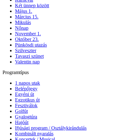
Két ünnep között
Május 1.
Március 15.
Mikulás
Nőnap
November 1.
Október 23.
Pünkösdi utazás
Szilveszter
Tavaszi szünet
Valentin nap
Programtípus
1 napos utak
Belépőjegy
Egyéni út
Egzotikus út
Fesztiválok
Golfút
Gyalogtúra
Hajóút
Ifjúsági program / Osztálykirándulás
Kombinált nyaralás
Koncertek / Musical