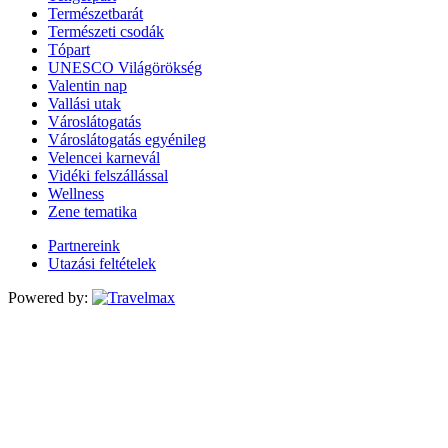
Természetbarát
Természeti csodák
Tópart
UNESCO Világörökség
Valentin nap
Vallási utak
Városlátogatás
Városlátogatás egyénileg
Velencei karnevál
Vidéki felszállással
Wellness
Zene tematika
Partnereink
Utazási feltételek
Powered by: