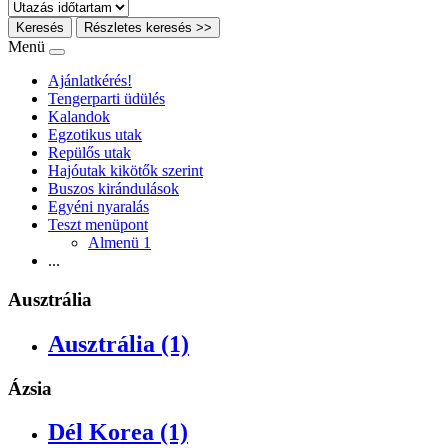
Keresés
Részletes keresés >>
Menü
Ajánlatkérés!
Tengerparti üdülés
Kalandok
Egzotikus utak
Repülős utak
Hajóutak kikötők szerint
Buszos kirándulások
Egyéni nyaralás
Teszt menüpont
Almenü 1
...
Ausztrália
Ausztrália (1)
Ázsia
Dél Korea (1)