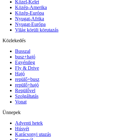
Közel-Kelet
Közép-Amerika
Közép-Európa
Nyugat-Afrika
Nyugat-Európa
Világ körüli körutazás
Közlekedés
Busszal
busz+hajó
Egyénileg
Fly & Drive
Hajó
repülő+busz
repülő+hajó
Repülővel
Szolgáltatás
Vonat
Ünnepek
Adventi hetek
Húsvét
Karácsonyi utazás
Karnevál