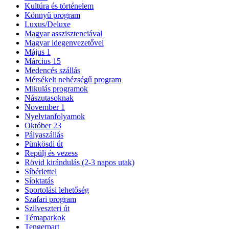
Kultúra és történelem
Könnyű program
Luxus/Deluxe
Magyar asszisztenciával
Magyar idegenvezetővel
Május 1
Március 15
Medencés szállás
Mérsékelt nehézségű program
Mikulás programok
Nászutasoknak
November 1
Nyelvtanfolyamok
Október 23
Pályaszállás
Pünkösdi út
Repülj és vezess
Rövid kirándulás (2-3 napos utak)
Síbérlettel
Síoktatás
Sportolási lehetőség
Szafari program
Szilveszteri út
Témaparkok
Tengerpart