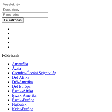
Feliratkozás
Földrészek
Ausztrália
Ázsia
Csendes-Óceáni Szigetvilág
Dél-Afrika
Dél-Amerika
Dél-Európa
Észak-Afrika
Észak-Amerika
Észak-Európa
Hajóutak
Kelet-Európa