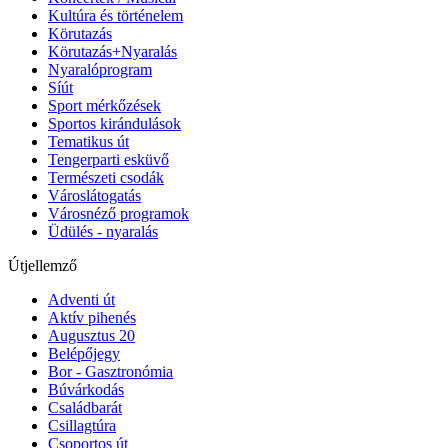
Kultúra és történelem
Körutazás
Körutazás+Nyaralás
Nyaralóprogram
Síút
Sport mérkőzések
Sportos kirándulások
Tematikus út
Tengerparti esküvő
Természeti csodák
Városlátogatás
Városnéző programok
Üdülés - nyaralás
Útjellemző
Adventi út
Aktív pihenés
Augusztus 20
Belépőjegy
Bor - Gasztronómia
Búvárkodás
Családbarát
Csillagtúra
Csoportos út