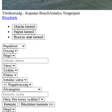
Törökország - Kaputas Beach
Antalya Tengerpart
Részletek
Utazás kereső
Hajóút kereső
Buszos utak kereső
Keresés
Részletes keresés >>