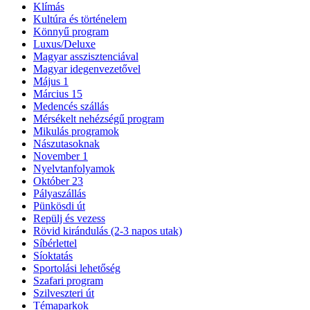
Klímás
Kultúra és történelem
Könnyű program
Luxus/Deluxe
Magyar asszisztenciával
Magyar idegenvezetővel
Május 1
Március 15
Medencés szállás
Mérsékelt nehézségű program
Mikulás programok
Nászutasoknak
November 1
Nyelvtanfolyamok
Október 23
Pályaszállás
Pünkösdi út
Repülj és vezess
Rövid kirándulás (2-3 napos utak)
Síbérlettel
Síoktatás
Sportolási lehetőség
Szafari program
Szilveszteri út
Témaparkok