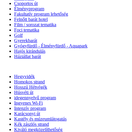
Csoportos út
Élményprogram
Fakultatív program lehetőség
Felnőtt barát hotel
Film / sorozat tematika
Foci tematika
Golf
Gyerekbarát
Gyógyfürdő - Élményfürdő - Aquapark
Hajós kirándulás
Háziállat barát
Hegyvidék
Homokos strand
Hosszú Hétvégék
Húsvéti út
idegennyelvű program
Ingyenes Wi-Fi
Intenzív program
Karácsonyi út
Kastély és múzeumlátogatás
Kék zászlós strand
Kiváló megközelíthetőség