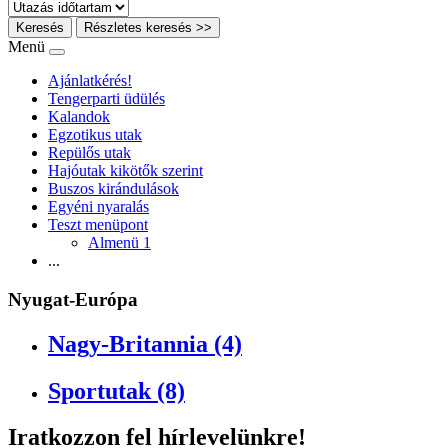
Keresés
Részletes keresés >>
Menü
Ajánlatkérés!
Tengerparti üdülés
Kalandok
Egzotikus utak
Repülős utak
Hajóutak kikötők szerint
Buszos kirándulások
Egyéni nyaralás
Teszt menüpont
Almenü 1
...
Nyugat-Európa
Nagy-Britannia (4)
Sportutak (8)
Iratkozzon fel hírlevelünkre!