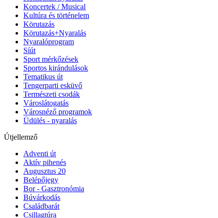
Koncertek / Musical
Kultúra és történelem
Körutazás
Körutazás+Nyaralás
Nyaralóprogram
Síút
Sport mérkőzések
Sportos kirándulások
Tematikus út
Tengerparti esküvő
Természeti csodák
Városlátogatás
Városnéző programok
Üdülés - nyaralás
Útjellemző
Adventi út
Aktív pihenés
Augusztus 20
Belépőjegy
Bor - Gasztronómia
Búvárkodás
Családbarát
Csillagtúra