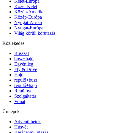
Kelet-Európa
Közel-Kelet
Közép-Amerika
Közép-Európa
Nyugat-Afrika
Nyugat-Európa
Világ körüli körutazás
Közlekedés
Busszal
busz+hajó
Egyénileg
Fly & Drive
Hajó
repülő+busz
repülő+hajó
Repülővel
Szolgáltatás
Vonat
Ünnepek
Adventi hetek
Húsvét
Karácsonyi utazás