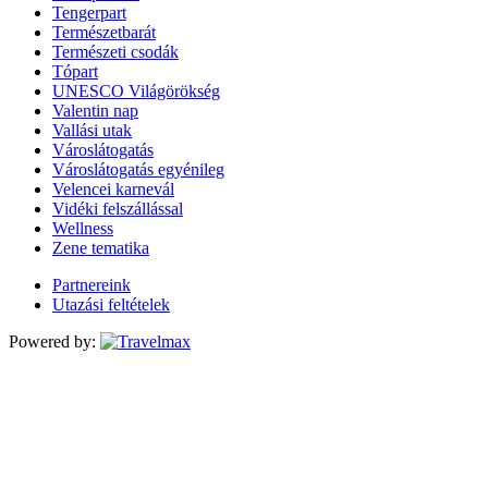
Tengerpart
Természetbarát
Természeti csodák
Tópart
UNESCO Világörökség
Valentin nap
Vallási utak
Városlátogatás
Városlátogatás egyénileg
Velencei karnevál
Vidéki felszállással
Wellness
Zene tematika
Partnereink
Utazási feltételek
Powered by: