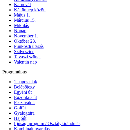
Karnevál
Két ünnep között
Május 1.
Március 15.
Mikulás
Nőnap
November 1.
Október 23.
Pünkösdi utazás
Szilveszter
Tavaszi szünet
Valentin nap
Programtípus
1 napos utak
Belépőjegy
Egyéni út
Egzotikus út
Fesztiválok
Golfút
Gyalogtúra
Hajóút
Ifjúsági program / Osztálykirándulás
Kombinált nyaralás