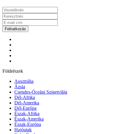
Feliratkozás
Földrészek
Ausztrália
Ázsia
Csendes-Óceáni Szigetvilág
Dél-Afrika
Dél-Amerika
Dél-Európa
Észak-Afrika
Észak-Amerika
Észak-Európa
Hajóutak