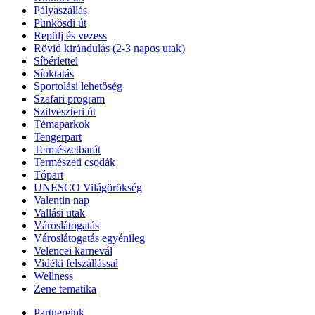
Pályaszállás
Pünkösdi út
Repülj és vezess
Rövid kirándulás (2-3 napos utak)
Síbérlettel
Síoktatás
Sportolási lehetőség
Szafari program
Szilveszteri út
Témaparkok
Tengerpart
Természetbarát
Természeti csodák
Tópart
UNESCO Világörökség
Valentin nap
Vallási utak
Városlátogatás
Városlátogatás egyénileg
Velencei karnevál
Vidéki felszállással
Wellness
Zene tematika
Partnereink