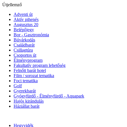
Útjellemző
Adventi út
Aktív pihenés
Augusztus 20
Belépőjegy
Bor - Gasztronómia
Búvárkodás
Családbarát
Csillagtúra
Csoportos út
Élményprogram
Fakultatív program lehetőség
Felnőtt barát hotel
Film / sorozat tematika
Foci tematika
Golf
Gyerekbarát
Gyógyfürdő - Élményfürdő - Aquapark
Hajós kirándulás
Háziállat barát
Hegyvidék