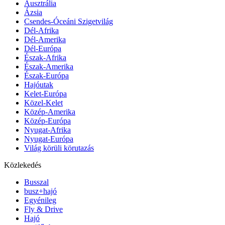
Ausztrália
Ázsia
Csendes-Óceáni Szigetvilág
Dél-Afrika
Dél-Amerika
Dél-Európa
Észak-Afrika
Észak-Amerika
Észak-Európa
Hajóutak
Kelet-Európa
Közel-Kelet
Közép-Amerika
Közép-Európa
Nyugat-Afrika
Nyugat-Európa
Világ körüli körutazás
Közlekedés
Busszal
busz+hajó
Egyénileg
Fly & Drive
Hajó