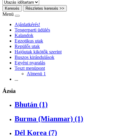
Keresés
Részletes keresés >>
Menü
Ajánlatkérés!
Tengerparti üdülés
Kalandok
Egzotikus utak
Repülős utak
Hajóutak kikötők szerint
Buszos kirándulások
Egyéni nyaralás
Teszt menüpont
Almenü 1
...
Ázsia
Bhután (1)
Burma (Mianmar) (1)
Dél Korea (7)