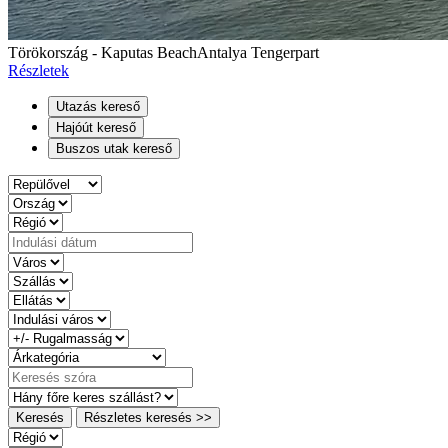
Törökország - Kaputas Beach
Antalya Tengerpart
Részletek
Utazás kereső
Hajóút kereső
Buszos utak kereső
Keresés
Részletes keresés >>