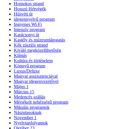
Homokos strand
Hosszú Hétvégék
Húsvéti út
idegennyelvű program
Ingyenes Wi-Fi
Intenzív program
Karácsonyi út
Kastély és múzeumlátogatás
Kék zászlós strand
Kiváló megközelíthetőség
Klímás
Kultúra és történelem
Könnyű program
Luxus/Deluxe
Magyar asszisztenciával
Magyar idegenvezetővel
Május 1
Március 15
Medencés szállás
Mérsékelt nehézségű program
Mikulás programok
Nászutasoknak
November 1
Nyelvtanfolyamok
Október 23