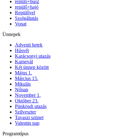
repülő+busz
repülő+hajó
Repülővel
Szolgáltatás
Vonat
Ünnepek
Adventi hetek
Húsvét
Karácsonyi utazás
Karnevál
Két ünnep között
Május 1.
Március 15.
Mikulás
Nőnap
November 1.
Október 23.
Pünkösdi utazás
Szilveszter
Tavaszi szünet
Valentin nap
Programtípus