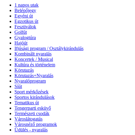
1 napos utak
Belépőjegy
Egyéni út
Egzotikus út
Fesztiválok
Golfút
Gyalogtúra
Hajóút
Ifjúsági program / Osztálykirándulás
Kombinált nyaralás
Koncertek / Musical
Kultúra és történelem
Körutazás
Körutazás+Nyaralás
Nyaralóprogram
Síút
Sport mérkőzések
Sportos kirándulások
Tematikus út
Tengerparti esküvő
Természeti csodák
Városlátogatás
Városnéző programok
Üdülés - nyaralás