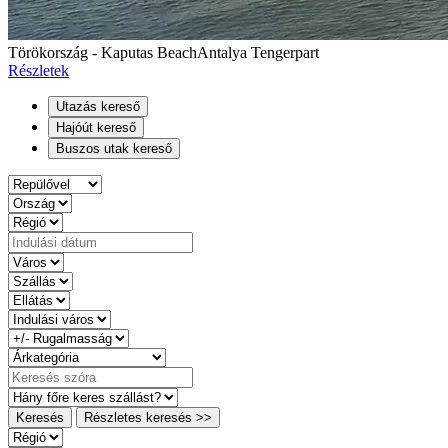
Törökország - Kaputas Beach
Antalya Tengerpart
Részletek
Utazás kereső
Hajóút kereső
Buszos utak kereső
Keresés
Részletes keresés >>