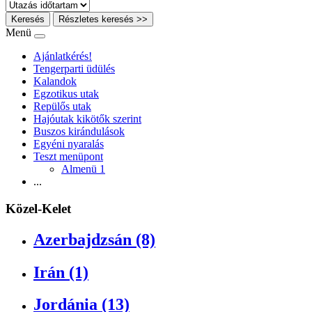
Keresés
Részletes keresés >>
Menü
Ajánlatkérés!
Tengerparti üdülés
Kalandok
Egzotikus utak
Repülős utak
Hajóutak kikötők szerint
Buszos kirándulások
Egyéni nyaralás
Teszt menüpont
Almenü 1
...
Közel-Kelet
Azerbajdzsán (8)
Irán (1)
Jordánia (13)