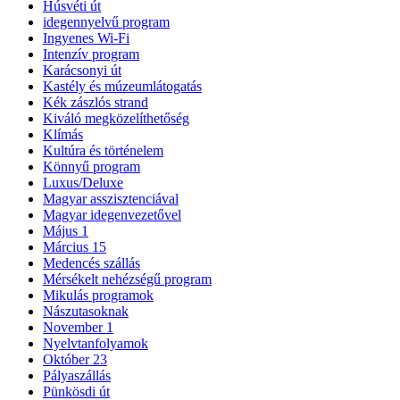
Húsvéti út
idegennyelvű program
Ingyenes Wi-Fi
Intenzív program
Karácsonyi út
Kastély és múzeumlátogatás
Kék zászlós strand
Kiváló megközelíthetőség
Klímás
Kultúra és történelem
Könnyű program
Luxus/Deluxe
Magyar asszisztenciával
Magyar idegenvezetővel
Május 1
Március 15
Medencés szállás
Mérsékelt nehézségű program
Mikulás programok
Nászutasoknak
November 1
Nyelvtanfolyamok
Október 23
Pályaszállás
Pünkösdi út