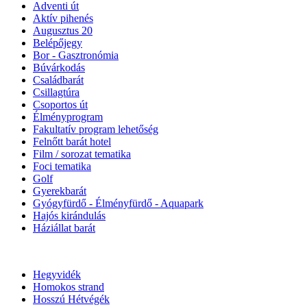
Adventi út
Aktív pihenés
Augusztus 20
Belépőjegy
Bor - Gasztronómia
Búvárkodás
Családbarát
Csillagtúra
Csoportos út
Élményprogram
Fakultatív program lehetőség
Felnőtt barát hotel
Film / sorozat tematika
Foci tematika
Golf
Gyerekbarát
Gyógyfürdő - Élményfürdő - Aquapark
Hajós kirándulás
Háziállat barát
Hegyvidék
Homokos strand
Hosszú Hétvégék