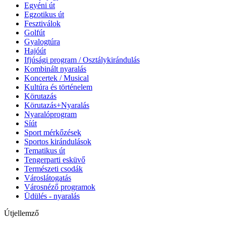
Egyéni út
Egzotikus út
Fesztiválok
Golfút
Gyalogtúra
Hajóút
Ifjúsági program / Osztálykirándulás
Kombinált nyaralás
Koncertek / Musical
Kultúra és történelem
Körutazás
Körutazás+Nyaralás
Nyaralóprogram
Síút
Sport mérkőzések
Sportos kirándulások
Tematikus út
Tengerparti esküvő
Természeti csodák
Városlátogatás
Városnéző programok
Üdülés - nyaralás
Útjellemző