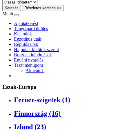
Keresés
Részletes keresés >>
Menü
Ajánlatkérés!
Tengerparti üdülés
Kalandok
Egzotikus utak
Repülős utak
Hajóutak kikötők szerint
Buszos kirándulások
Egyéni nyaralás
Teszt menüpont
Almenü 1
...
Észak-Európa
Feröer-szigetek (1)
Finnország (16)
Izland (23)