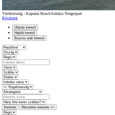
Törökország - Kaputas Beach
Antalya Tengerpart
Részletek
Utazás kereső
Hajóút kereső
Buszos utak kereső
Keresés
Részletes keresés >>