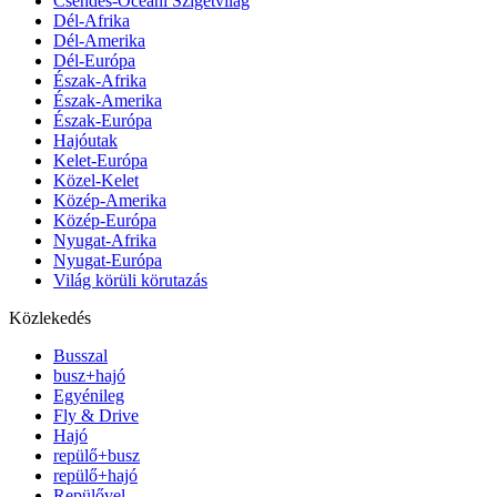
Csendes-Óceáni Szigetvilág
Dél-Afrika
Dél-Amerika
Dél-Európa
Észak-Afrika
Észak-Amerika
Észak-Európa
Hajóutak
Kelet-Európa
Közel-Kelet
Közép-Amerika
Közép-Európa
Nyugat-Afrika
Nyugat-Európa
Világ körüli körutazás
Közlekedés
Busszal
busz+hajó
Egyénileg
Fly & Drive
Hajó
repülő+busz
repülő+hajó
Repülővel