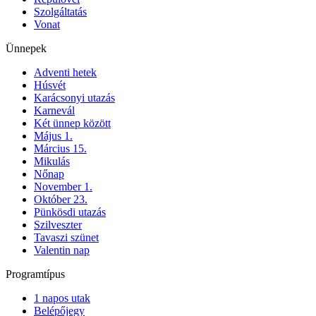
Szolgáltatás
Vonat
Ünnepek
Adventi hetek
Húsvét
Karácsonyi utazás
Karnevál
Két ünnep között
Május 1.
Március 15.
Mikulás
Nőnap
November 1.
Október 23.
Pünkösdi utazás
Szilveszter
Tavaszi szünet
Valentin nap
Programtípus
1 napos utak
Belépőjegy