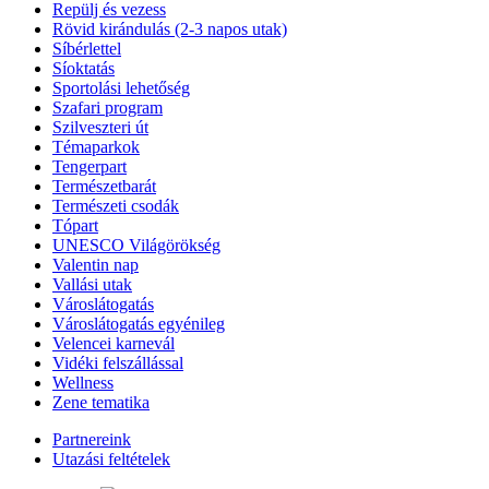
Repülj és vezess
Rövid kirándulás (2-3 napos utak)
Síbérlettel
Síoktatás
Sportolási lehetőség
Szafari program
Szilveszteri út
Témaparkok
Tengerpart
Természetbarát
Természeti csodák
Tópart
UNESCO Világörökség
Valentin nap
Vallási utak
Városlátogatás
Városlátogatás egyénileg
Velencei karnevál
Vidéki felszállással
Wellness
Zene tematika
Partnereink
Utazási feltételek