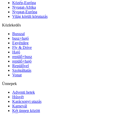
Közép-Európa
Nyugat-Afrika
Nyugat-Európa
Világ körüli körutazás
Közlekedés
Busszal
busz+hajó
Egyénileg
Fly & Drive
Hajó
repülő+busz
repülő+hajó
Repülővel
Szolgáltatás
Vonat
Ünnepek
Adventi hetek
Húsvét
Karácsonyi utazás
Karnevál
Két ünnep között