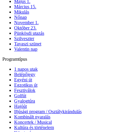
Május 1.
Március 15.
Mikulás
Nőnap
November 1.
Október 23.
Pünkösdi utazás
Szilveszter
Tavaszi szünet
Valentin nap
Programtípus
1 napos utak
Belépőjegy
Egyéni út
Egzotikus út
Fesztiválok
Golfút
Gyalogtúra
Hajóút
Ifjúsági program / Osztálykirándulás
Kombinált nyaralás
Koncertek / Musical
Kultúra és történelem