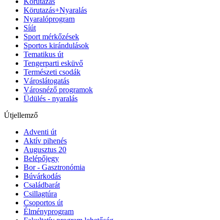
Körutazás
Körutazás+Nyaralás
Nyaralóprogram
Síút
Sport mérkőzések
Sportos kirándulások
Tematikus út
Tengerparti esküvő
Természeti csodák
Városlátogatás
Városnéző programok
Üdülés - nyaralás
Útjellemző
Adventi út
Aktív pihenés
Augusztus 20
Belépőjegy
Bor - Gasztronómia
Búvárkodás
Családbarát
Csillagtúra
Csoportos út
Élményprogram