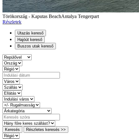
Törökország - Kaputas Beach
Antalya Tengerpart
Részletek
Utazás kereső
Hajóút kereső
Buszos utak kereső
Keresés
Részletes keresés >>