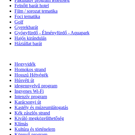
Fakultatív program lehetőség
Felnőtt barát hotel
Film / sorozat tematika
Foci tematika
Golf
Gyerekbarát
Gyógyfürdő - Élményfürdő - Aquapark
Hajós kirándulás
Háziállat barát
Hegyvidék
Homokos strand
Hosszú Hétvégék
Húsvéti út
idegennyelvű program
Ingyenes Wi-Fi
Intenzív program
Karácsonyi út
Kastély és múzeumlátogatás
Kék zászlós strand
Kiváló megközelíthetőség
Klímás
Kultúra és történelem
Könnyű program