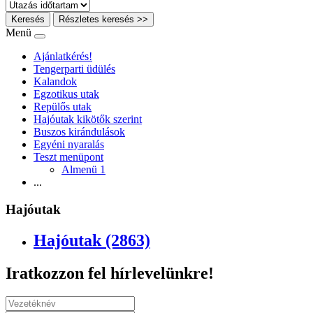
Keresés
Részletes keresés >>
Menü
Ajánlatkérés!
Tengerparti üdülés
Kalandok
Egzotikus utak
Repülős utak
Hajóutak kikötők szerint
Buszos kirándulások
Egyéni nyaralás
Teszt menüpont
Almenü 1
...
Hajóutak
Hajóutak (2863)
Iratkozzon fel hírlevelünkre!