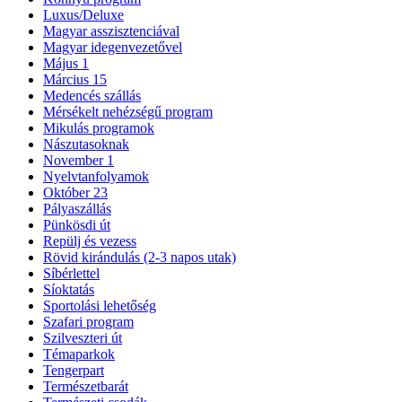
Luxus/Deluxe
Magyar asszisztenciával
Magyar idegenvezetővel
Május 1
Március 15
Medencés szállás
Mérsékelt nehézségű program
Mikulás programok
Nászutasoknak
November 1
Nyelvtanfolyamok
Október 23
Pályaszállás
Pünkösdi út
Repülj és vezess
Rövid kirándulás (2-3 napos utak)
Síbérlettel
Síoktatás
Sportolási lehetőség
Szafari program
Szilveszteri út
Témaparkok
Tengerpart
Természetbarát