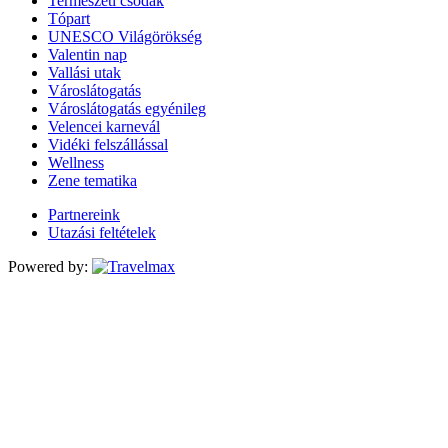
Természeti csodák
Tópart
UNESCO Világörökség
Valentin nap
Vallási utak
Városlátogatás
Városlátogatás egyénileg
Velencei karnevál
Vidéki felszállással
Wellness
Zene tematika
Partnereink
Utazási feltételek
Powered by: