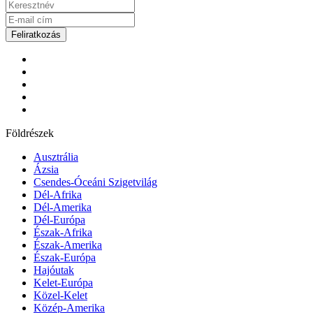
Feliratkozás
Földrészek
Ausztrália
Ázsia
Csendes-Óceáni Szigetvilág
Dél-Afrika
Dél-Amerika
Dél-Európa
Észak-Afrika
Észak-Amerika
Észak-Európa
Hajóutak
Kelet-Európa
Közel-Kelet
Közép-Amerika