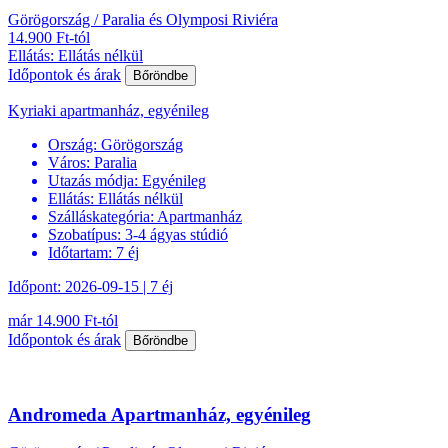
Görögország / Paralia és Olymposi Riviéra
14.900 Ft-tól
Ellátás: Ellátás nélkül
Időpontok és árak
Bőröndbe
Kyriaki apartmanház, egyénileg
Ország:
Görögország
Város:
Paralia
Utazás módja:
Egyénileg
Ellátás:
Ellátás nélkül
Szálláskategória:
Apartmanház
Szobatípus:
3-4 ágyas stúdió
Időtartam:
7 éj
Időpont: 2026-09-15 | 7 éj
már 14.900 Ft-tól
Időpontok és árak
Bőröndbe
Andromeda Apartmanház, egyénileg