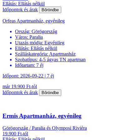
Ellátás: Ellátás nélkül
Időpontok és árak
Bőröndbe
Orfeas Apartmanház, egyénileg
Ország:
Görögország
Város:
Paralia
Utazás módja:
Egyénileg
Ellátás:
Ellátás nélkül
Szálláskategória:
Apartmanház
Szobatípus:
4-5 ágyas TN apartman
Időtartam:
7 éj
Időpont: 2026-09-22 | 7 éj
már 19.900 Ft-tól
Időpontok és árak
Bőröndbe
Ermis Apartmanház, egyénileg
Görögország / Paralia és Olymposi Riviéra
19.900 Ft-tól
Ellátás: Ellátás nélkül