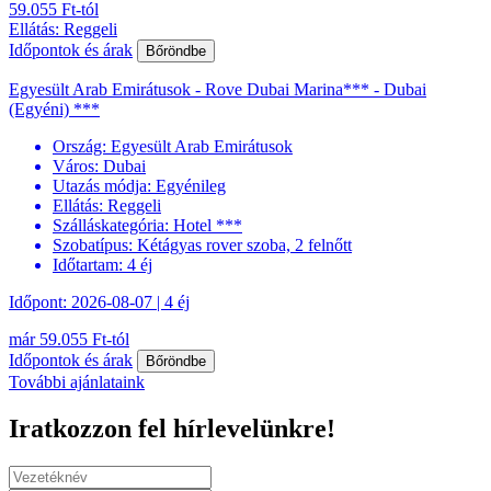
59.055 Ft-tól
Ellátás: Reggeli
Időpontok és árak
Bőröndbe
Egyesült Arab Emirátusok - Rove Dubai Marina*** - Dubai
(Egyéni) ***
Ország:
Egyesült Arab Emirátusok
Város:
Dubai
Utazás módja:
Egyénileg
Ellátás:
Reggeli
Szálláskategória:
Hotel ***
Szobatípus:
Kétágyas rover szoba, 2 felnőtt
Időtartam:
4 éj
Időpont: 2026-08-07 | 4 éj
már 59.055 Ft-tól
Időpontok és árak
Bőröndbe
További ajánlataink
Iratkozzon fel hírlevelünkre!