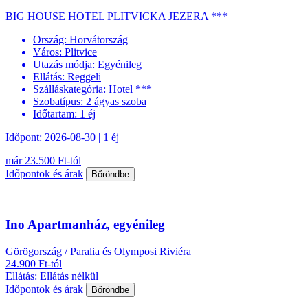
BIG HOUSE HOTEL PLITVICKA JEZERA ***
Ország:
Horvátország
Város:
Plitvice
Utazás módja:
Egyénileg
Ellátás:
Reggeli
Szálláskategória:
Hotel ***
Szobatípus:
2 ágyas szoba
Időtartam:
1 éj
Időpont: 2026-08-30 | 1 éj
már 23.500 Ft-tól
Időpontok és árak
Bőröndbe
Ino Apartmanház, egyénileg
Görögország / Paralia és Olymposi Riviéra
24.900 Ft-tól
Ellátás: Ellátás nélkül
Időpontok és árak
Bőröndbe