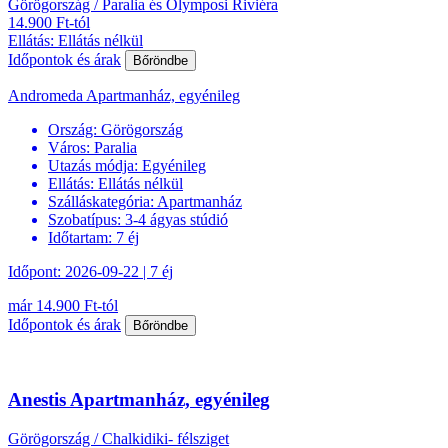
Görögország / Paralia és Olymposi Riviéra
14.900 Ft-tól
Ellátás: Ellátás nélkül
Időpontok és árak
Bőröndbe
Andromeda Apartmanház, egyénileg
Ország:
Görögország
Város:
Paralia
Utazás módja:
Egyénileg
Ellátás:
Ellátás nélkül
Szálláskategória:
Apartmanház
Szobatípus:
3-4 ágyas stúdió
Időtartam:
7 éj
Időpont: 2026-09-22 | 7 éj
már 14.900 Ft-tól
Időpontok és árak
Bőröndbe
Anestis Apartmanház, egyénileg
Görögország / Chalkidiki- félsziget