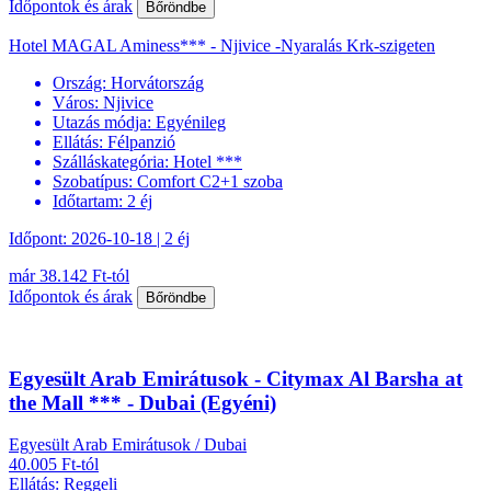
Időpontok és árak
Bőröndbe
Hotel MAGAL Aminess*** - Njivice -Nyaralás Krk-szigeten
Ország:
Horvátország
Város:
Njivice
Utazás módja:
Egyénileg
Ellátás:
Félpanzió
Szálláskategória:
Hotel ***
Szobatípus:
Comfort C2+1 szoba
Időtartam:
2 éj
Időpont: 2026-10-18 | 2 éj
már 38.142 Ft-tól
Időpontok és árak
Bőröndbe
Egyesült Arab Emirátusok - Citymax Al Barsha at
the Mall *** - Dubai (Egyéni)
Egyesült Arab Emirátusok / Dubai
40.005 Ft-tól
Ellátás: Reggeli