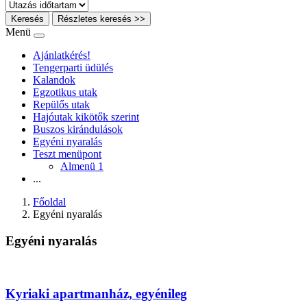
Keresés
Részletes keresés >>
Menü
Ajánlatkérés!
Tengerparti üdülés
Kalandok
Egzotikus utak
Repülős utak
Hajóutak kikötők szerint
Buszos kirándulások
Egyéni nyaralás
Teszt menüpont
Almenü 1
...
Főoldal
Egyéni nyaralás
Egyéni nyaralás
Kyriaki apartmanház, egyénileg