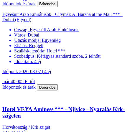
Időpontok és árak
Bőröndbe
Egyesült Arab Emirátusok - Citymax Al Barsha at the Mall *** -
Dubai (Egyéni)
Ország:
Egyesült Arab Emirátusok
Város:
Dubai
Utazás módja:
Egyénileg
Ellátás:
Reggeli
Szálláskategória:
Hotel ***
Szobatípus:
Kétágyas standard szoba, 2 felnőtt
Időtartam:
4 éj
Időpont: 2026-08-07 | 4 éj
már 40.005 Ft-tól
Időpontok és árak
Bőröndbe
Hotel VEYA Aminess *** - Njivice - Nyaralás Krk-
szigeten
Horvátország / Krk sziget