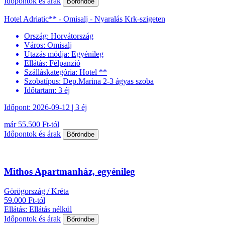
Időpontok és árak
Bőröndbe
Hotel Adriatic** - Omisalj - Nyaralás Krk-szigeten
Ország:
Horvátország
Város:
Omisalj
Utazás módja:
Egyénileg
Ellátás:
Félpanzió
Szálláskategória:
Hotel **
Szobatípus:
Dep.Marina 2-3 ágyas szoba
Időtartam:
3 éj
Időpont: 2026-09-12 | 3 éj
már 55.500 Ft-tól
Időpontok és árak
Bőröndbe
Mithos Apartmanház, egyénileg
Görögország / Kréta
59.000 Ft-tól
Ellátás: Ellátás nélkül
Időpontok és árak
Bőröndbe