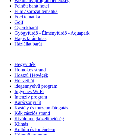
Fakultatív program lehetőség
Felnőtt barát hotel
Film / sorozat tematika
Foci tematika
Golf
Gyerekbarát
Gyógyfürdő - Élményfürdő - Aquapark
Hajós kirándulás
Háziállat barát
Hegyvidék
Homokos strand
Hosszú Hétvégék
Húsvéti út
idegennyelvű program
Ingyenes Wi-Fi
Intenzív program
Karácsonyi út
Kastély és múzeumlátogatás
Kék zászlós strand
Kiváló megközelíthetőség
Klímás
Kultúra és történelem
Könnyű program