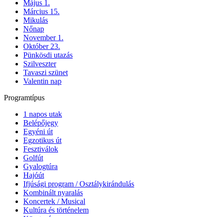
Május 1.
Március 15.
Mikulás
Nőnap
November 1.
Október 23.
Pünkösdi utazás
Szilveszter
Tavaszi szünet
Valentin nap
Programtípus
1 napos utak
Belépőjegy
Egyéni út
Egzotikus út
Fesztiválok
Golfút
Gyalogtúra
Hajóút
Ifjúsági program / Osztálykirándulás
Kombinált nyaralás
Koncertek / Musical
Kultúra és történelem