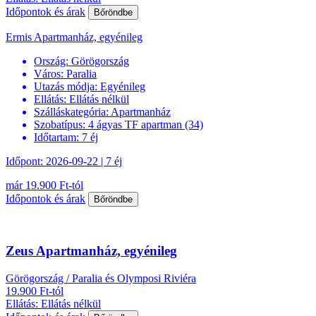
Időpontok és árak
Bőröndbe
Ermis Apartmanház, egyénileg
Ország:
Görögország
Város:
Paralia
Utazás módja:
Egyénileg
Ellátás:
Ellátás nélkül
Szálláskategória:
Apartmanház
Szobatípus:
4 ágyas TF apartman (34)
Időtartam:
7 éj
Időpont: 2026-09-22 | 7 éj
már 19.900 Ft-tól
Időpontok és árak
Bőröndbe
Zeus Apartmanház, egyénileg
Görögország / Paralia és Olymposi Riviéra
19.900 Ft-tól
Ellátás: Ellátás nélkül