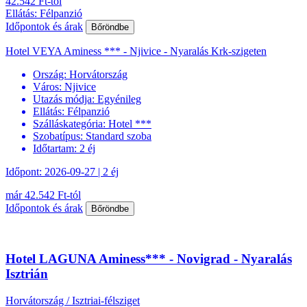
42.542 Ft-tól
Ellátás: Félpanzió
Időpontok és árak
Bőröndbe
Hotel VEYA Aminess *** - Njivice - Nyaralás Krk-szigeten
Ország:
Horvátország
Város:
Njivice
Utazás módja:
Egyénileg
Ellátás:
Félpanzió
Szálláskategória:
Hotel ***
Szobatípus:
Standard szoba
Időtartam:
2 éj
Időpont: 2026-09-27 | 2 éj
már 42.542 Ft-tól
Időpontok és árak
Bőröndbe
Hotel LAGUNA Aminess*** - Novigrad - Nyaralás
Isztrián
Horvátország / Isztriai-félsziget